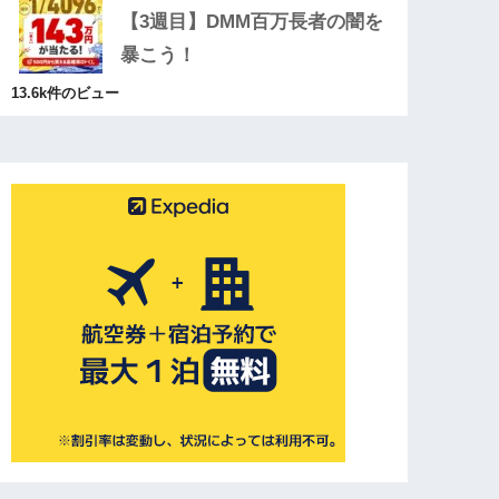
【3週目】DMM百万長者の闇を
暴こう！
13.6k件のビュー