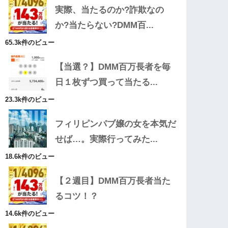
実際、当たるのか?詐欺なの
か?当たらない?DMM百...
65.3k件のビュー
【当選？】DMM百万長者を毎
日１枚ずつ買って当たる...
23.3k件のビュー
フィリピンパブ嬢の女を本気だ
せば…。実際行ってみた...
18.6k件のビュー
【２週目】DMM百万長者当た
るコツ！？
14.6k件のビュー