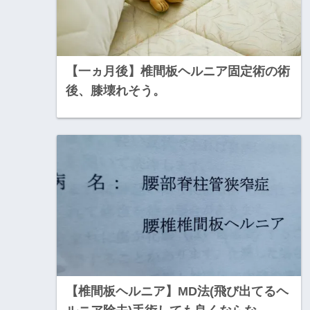
【一ヵ月後】椎間板ヘルニア固定術の術
後、膝壊れそう。
【椎間板ヘルニア】MD法(飛び出てるヘ