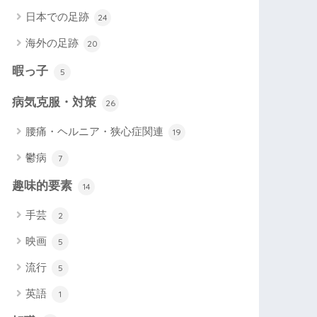
日本での足跡
24
海外の足跡
20
暇っ子
5
病気克服・対策
26
腰痛・ヘルニア・狭心症関連
19
鬱病
7
趣味的要素
14
手芸
2
映画
5
流行
5
英語
1