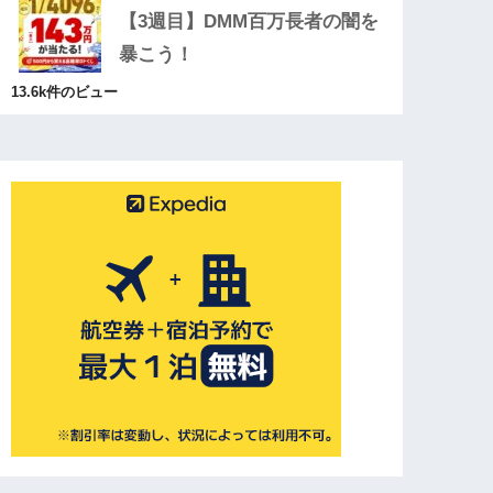
【3週目】DMM百万長者の闇を
暴こう！
13.6k件のビュー