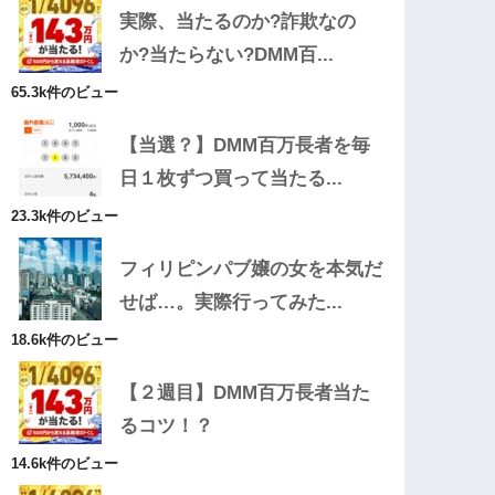
実際、当たるのか?詐欺なの
か?当たらない?DMM百...
65.3k件のビュー
【当選？】DMM百万長者を毎
日１枚ずつ買って当たる...
23.3k件のビュー
フィリピンパブ嬢の女を本気だ
せば…。実際行ってみた...
18.6k件のビュー
【２週目】DMM百万長者当た
るコツ！？
14.6k件のビュー