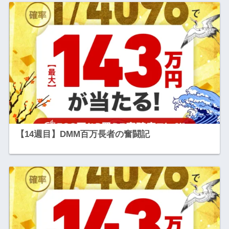
【14週目】DMM百万長者の奮闘記