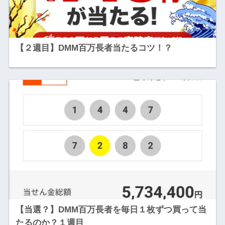
【２週目】DMM百万長者当たるコツ！？
【当選？】DMM百万長者を毎日１枚ずつ買って当
たるのか？１週目