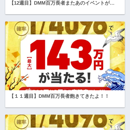
【12週目】DMM百万長者またあのイベントが…
【１１週目】DMM百万長者飽きてきたよ！！