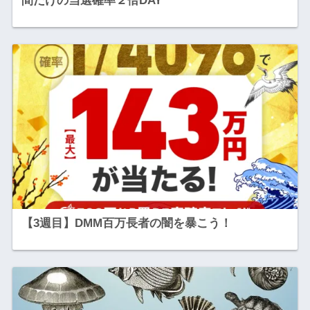
間だけの当選確率２倍DAY
【3週目】DMM百万長者の闇を暴こう！