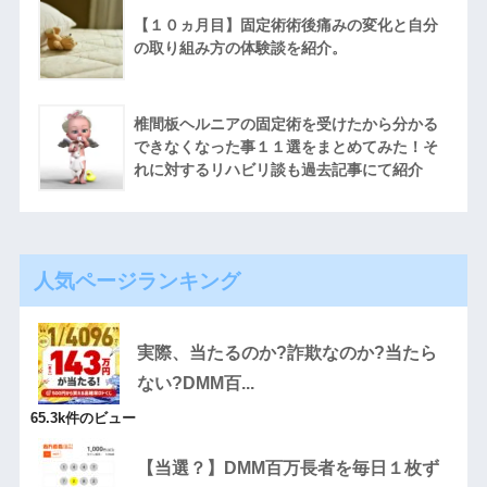
【１０ヵ月目】固定術術後痛みの変化と自分
の取り組み方の体験談を紹介。
椎間板ヘルニアの固定術を受けたから分かる
できなくなった事１１選をまとめてみた！そ
れに対するリハビリ談も過去記事にて紹介
人気ページランキング
実際、当たるのか?詐欺なのか?当たら
ない?DMM百...
65.3k件のビュー
【当選？】DMM百万長者を毎日１枚ず