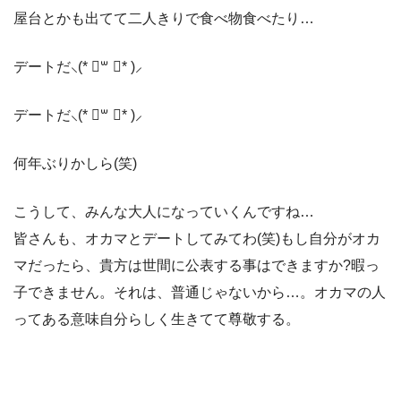
屋台とかも出てて二人きりで食べ物食べたり…
デートだ⸜(* ॑꒳ ॑* )⸝
デートだ⸜(* ॑꒳ ॑* )⸝
何年ぶりかしら(笑)
こうして、みんな大人になっていくんですね…
皆さんも、オカマとデートしてみてわ(笑)もし自分がオカ
マだったら、貴方は世間に公表する事はできますか?暇っ
子できません。それは、普通じゃないから…。オカマの人
ってある意味自分らしく生きてて尊敬する。