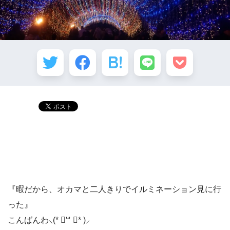
『暇だから、オカマと二人きりでイルミネーション見に行
った』
こんばんわ⸜(* ॑꒳ ॑* )⸝