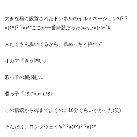
大きな橋に設置されたトンネルのイルミネーション٩(･ิ ･ิ
๑)۶٩(･ิ ･ิ๑)۶*ここが一番綺麗だった(๑>؂•̀๑)ﾃﾍﾍﾟﾛ
人たくさん歩いてるから、橋めっちゃ揺れて
オカマ『きゃ怖い』
暇っ子の腕掴む…
暇っ子『ｶﾀ:(ˊ◦ω◦ˋ):ｶﾀ』
この橋端から端まで歩くのに10分ぐらいかかった(笑)
そんだけ、ロングウェイ٩(･ิ ･ิ๑)۶٩(･ิ ･ิ๑)۶*