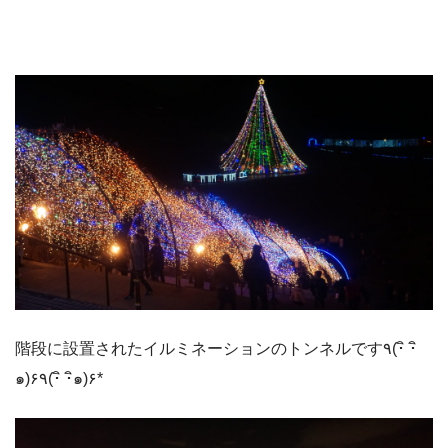
階段に設置されたイルミネーションのトンネルです٩(･ิ ･ิ
๑)۶٩(･ิ ･ิ๑)۶*