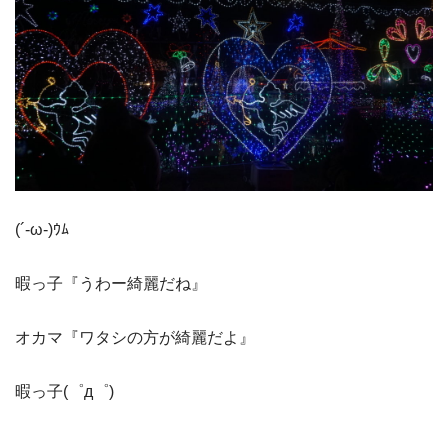
(´-ω-)ｳﾑ
暇っ子『うわー綺麗だね』
オカマ『ワタシの方が綺麗だよ』
暇っ子(゜д゜)