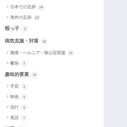
日本での足跡
24
海外の足跡
20
暇っ子
5
病気克服・対策
26
腰痛・ヘルニア・狭心症関連
19
鬱病
7
趣味的要素
14
手芸
2
映画
5
流行
5
英語
1