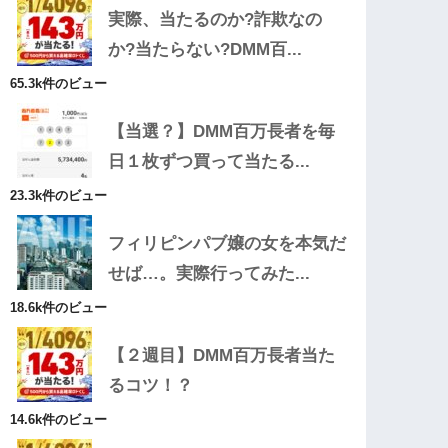
実際、当たるのか?詐欺なの
か?当たらない?DMM百...
65.3k件のビュー
【当選？】DMM百万長者を毎
日１枚ずつ買って当たる...
23.3k件のビュー
フィリピンパブ嬢の女を本気だ
せば…。実際行ってみた...
18.6k件のビュー
【２週目】DMM百万長者当た
るコツ！？
14.6k件のビュー