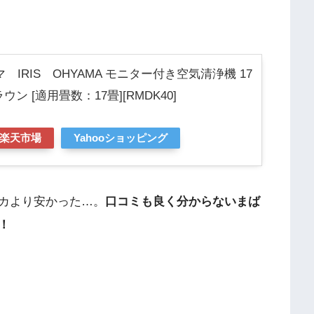
IRIS OHYAMA モニター付き空気清浄機 17
ラウン [適用畳数：17畳][RMDK40]
楽天市場
Yahooショッピング
カより安かった…。
口コミも良く分からないまば
！