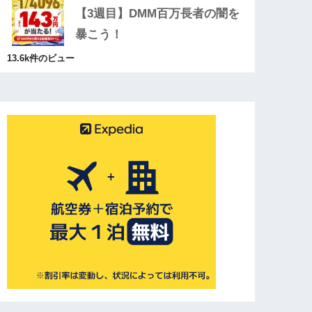
【3週目】DMM百万長者の闇を
暴こう！
13.6k件のビュー