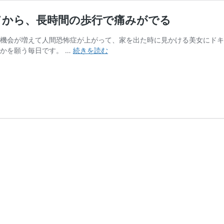
てから、長時間の歩行で痛みがでる
る機会が増えて人間恐怖症が上がって、家を出た時に見かける美女にドキ
【二
かを願う毎日です。 …
続きを読む
ヵ
月
後】
椎
間
板
ヘ
ル
ニ
ア
固
定
術
を
し
て